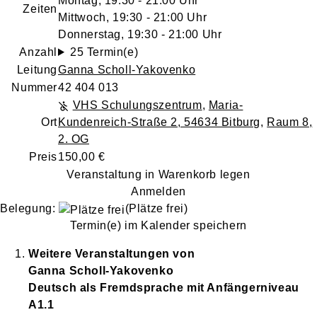
Montag, 19:30 - 21:00 Uhr
Zeiten
Mittwoch, 19:30 - 21:00 Uhr
Donnerstag, 19:30 - 21:00 Uhr
Anzahl
25 Termin(e)
Leitung
Ganna Scholl-Yakovenko
Nummer
42 404 013
VHS Schulungszentrum
,
Maria-
Ort
Kundenreich-Straße 2, 54634 Bitburg
,
Raum 8,
2. OG
Preis
150,00 €
Veranstaltung in Warenkorb legen
Anmelden
Belegung:
(Plätze frei)
Termin(e) im Kalender speichern
Weitere Veranstaltungen von
Ganna
Scholl-Yakovenko
Deutsch als Fremdsprache mit Anfängerniveau
A1.1