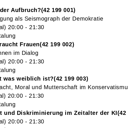
oder Aufbruch?
42 199 001
igung als Seismograph der Demokratie
al)
20:00
- 21:30
talung
raucht Frauen
42 199 002
innen im Dialog
al)
20:00
- 21:30
talung
 was weiblich ist?
42 199 003
cht, Moral und Mutterschaft im Konservatismu
al)
20:00
- 21:30
talung
 und Diskriminierung im Zeitalter der KI
42
al)
20:00
- 21:30